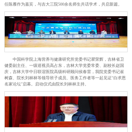
任陈雁作为嘉宾，与吉大三院500余名师生共话学术，共启新篇。
中国科学院上海营养与健康研究所党委书记瞿荣辉，吉林省卫
健委副主任、一级巡视员高占东，吉林大学党委常委、副校长赵国
庆，吉林大学中日联谊医院高级科研顾问侯春雷，我院党委书记崔
树森、院长刘林林等领导班子成员、医务工作者等一起见证“白求恩
名家论坛”启幕。启动仪式由院长刘林林主持。