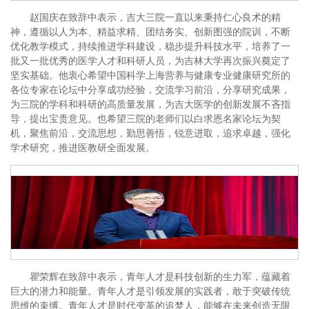
赵国庆在致辞中表示，吉大三院一直以来秉持仁心良术的精
神，遵循以人为本、精益求精、团结务实、创新图强的院训，不断
优化教学模式，持续推进学科建设，稳步提升科技水平，培养了一
批又一批优秀的医学人才和科研人员，为吉林大学再次振兴奠定了
坚实基础。他衷心希望中国科学上海营养与健康专业健康研究所的
各位专家在论坛中分享成功经验，交流学习前沿，分享研究成果，
为三院的学科和科研的高质量发展，为吉大医学的创新发展不吝指
导，提出宝贵意见。也希望三院的老师们以白求恩名家论坛为契
机，聚焦前沿，交流思想，勤思善悟，锐意进取，追求卓越，强化
学术研究，推进医教研全面发展。
瞿荣辉在致辞中表示，青年人才是科技创新的生力军，蕴藏着
巨大的潜力和能量。青年人才是引领发展的实践者，敢于突破传统
思维的束缚。青年人才是时代变革的追梦人，能够在未来创造无限