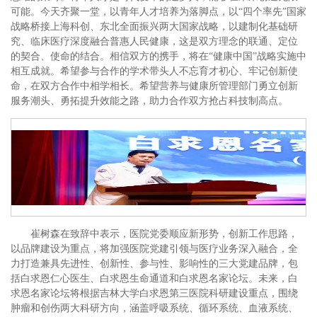
可能。今天齐聚一堂，以青年人才培养为落脚点，以“四个率先”国家
战略桥接上海科创、东北全面振兴两大国家战略，以建制化基础研
究、临床医疗深度融合普惠人民健康，这是双方理念的联通、定位
的契合、使命的结合。相信双方的携手，将在“健康中国”战略实施中
相互成就。希望参与合作的学术带头人不忘育才初心、牢记创新使
命，在双方合作中相学相长。希望营养与健康所管理部门勇立创新
服务潮头、勇拓提升效能之路，助力合作双方抢占科技制高点。
崔树森在致辞中表示，医院党委顺应新形势，创新工作思路，
以品牌建设为重点，将加强医院党建引领与医疗业务深入融合，全
力打造兼具先进性、创新性、参与性、影响性的三大党建品牌，包
括白求恩仁心医生、白求恩生命通道和白求恩名家论坛。未来，白
求恩名家论坛将根据吉林大学白求恩第三医院科研建设重点，围绕
肿瘤和创伤两大科研方向，涵盖呼吸系统、循环系统、血液系统、