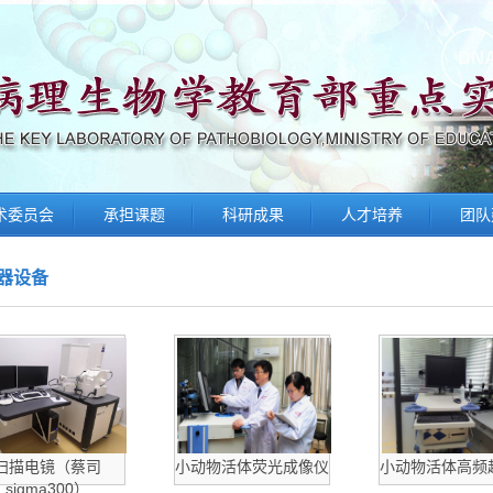
术委员会
承担课题
科研成果
人才培养
团队
器设备
扫描电镜（蔡司
小动物活体荧光成像仪
小动物活体高频
sigma300）