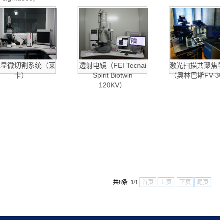
光显微切割系统（莱
透射电镜（FEI Tecnai
激光扫描共聚焦
卡）
Spirit Biotwin
（奥林巴斯FV-3
120KV）
共8条 1/1
首页
上页
下页
尾页