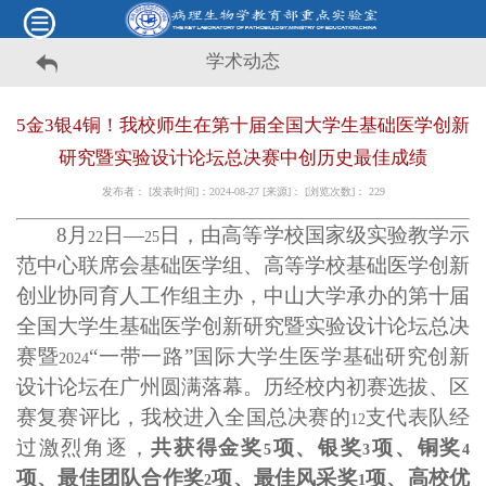
学术动态
5金3银4铜！我校师生在第十届全国大学生基础医学创新
研究暨实验设计论坛总决赛中创历史最佳成绩
发布者： [发表时间]：2024-08-27 [来源]： [浏览次数]：
229
8
月
日—
日，由高等学校国家级实验教学示
22
25
范中心联席会基础医学组、高等学校基础医学创新
创业协同育人工作组主办，中山大学承办的第十届
全国大学生基础医学创新研究暨实验设计论坛总决
赛暨
“一带一路”国际大学生医学基础研究创新
2024
设计论坛在广州圆满落幕。历经校内初赛选拔、区
赛复赛评比，我校进入全国总决赛的
支代表队经
12
过激烈角逐，
共获得金奖
项、银奖
项、铜奖
5
3
4
项、最佳团队合作奖
项、最佳风采奖
项、高校优
2
1