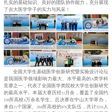
扎实的基础知识、良好的团队协作能力，充分展现
了吉大医学学子的实力与风采！
全国大学生基础医学创新研究暨实验设计论坛
是我国医学领域影响力最大、水平最高的
类学科
A
竞赛之一，代表了全国医学类院校大学生创新研究
的最高水平。本届大赛历经
月余，覆盖了全国约
11
所高校
万余名学生。总决赛在中山大学举办，
250
4
来自
个国家、
所高校的
支队伍，共计
人
21
204
876
3216